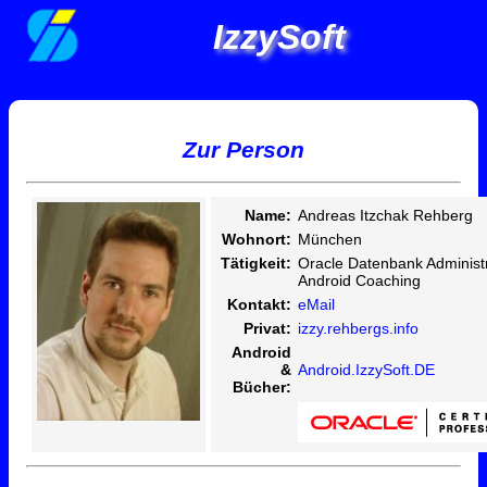
IzzySoft
Zur Person
Name:
Andreas Itzchak Rehberg
Wohnort:
München
Tätigkeit:
Oracle Datenbank Administr
Android Coaching
Kontakt:
eMail
Privat:
izzy.rehbergs.info
Android
&
Android.IzzySoft.DE
Bücher: